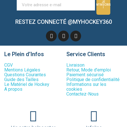
JE
M'INSCRIS
!
RESTEZ CONNECTÉ @MYHOCKEY360
Le Plein d’Infos
Service Clients
CGV
Livraison
Mentions Légales
Retour, Mode d’emploi
Questions Courantes
Paiement sécurisé
Guide des Tailles
Politique de confidentialité
Le Matériel de Hockey
Informations sur les
A propos
cookies
Contactez-Nous