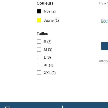
Couleurs
Il y a
Noir
(2)
Jaune
(1)
Tailles
S
(3)
M
(3)
L
(3)
Affich
XL
(3)
XXL
(2)