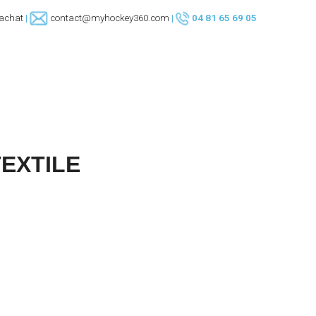
’achat
|
contact@myhockey360.com
|
04 81 65 69 05
INTERMÉDIAIRE
SENIOR
PROGR
14 - 18 ANS
Adultes
A découvrir
TEXTILE