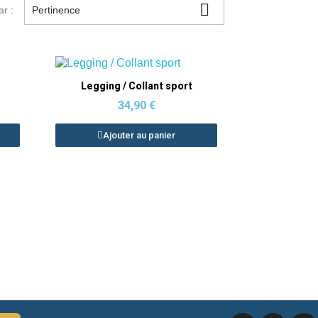

ar :
Pertinence
Aperçu rapide
Legging / Collant sport
34,90 €
Ajouter au panier