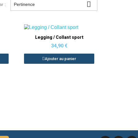

ar :
Pertinence
Aperçu rapide
Legging / Collant sport
34,90 €
Ajouter au panier