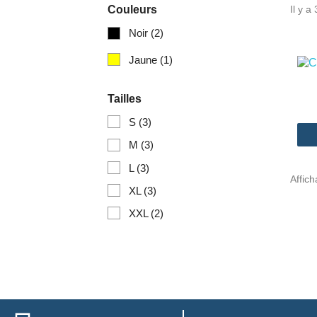
Couleurs
Il y a
Noir
(2)
Jaune
(1)
Tailles
S
(3)
M
(3)
L
(3)
Affich
XL
(3)
XXL
(2)