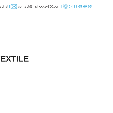
’achat
|
contact@myhockey360.com
|
04 81 65 69 05
INTERMÉDIAIRE
SENIOR
PROGR
14 - 18 ANS
Adultes
A découvrir
TEXTILE