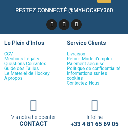
RESTEZ CONNECTÉ @MYHOCKEY360
Le Plein d’Infos
Service Clients
CGV
Livraison
Mentions Légales
Retour, Mode d’emploi
Questions Courantes
Paiement sécurisé
Guide des Tailles
Politique de confidentialité
Le Matériel de Hockey
Informations sur les
A propos
cookies
Contactez-Nous
Via notre helpcenter
Infoline
CONTACT
+33 4 81 65 69 05