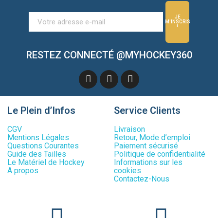
JE
M'INSCRIS
!
RESTEZ CONNECTÉ @MYHOCKEY360
Le Plein d’Infos
Service Clients
CGV
Livraison
Mentions Légales
Retour, Mode d’emploi
Questions Courantes
Paiement sécurisé
Guide des Tailles
Politique de confidentialité
Le Matériel de Hockey
Informations sur les
A propos
cookies
Contactez-Nous