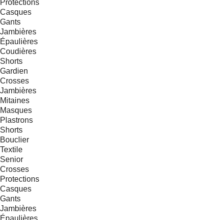
Protections
Casques
Gants
Jambières
Épaulières
Coudières
Shorts
Gardien
Crosses
Jambières
Mitaines
Masques
Plastrons
Shorts
Bouclier
Textile
Senior
Crosses
Protections
Casques
Gants
Jambières
Épaulières