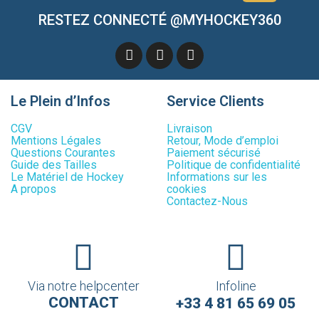
RESTEZ CONNECTÉ @MYHOCKEY360
Le Plein d’Infos
Service Clients
CGV
Livraison
Mentions Légales
Retour, Mode d’emploi
Questions Courantes
Paiement sécurisé
Guide des Tailles
Politique de confidentialité
Le Matériel de Hockey
Informations sur les
A propos
cookies
Contactez-Nous
Via notre helpcenter
Infoline
CONTACT
+33 4 81 65 69 05