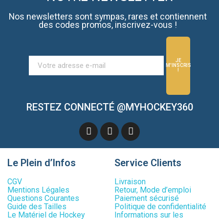
Nos newsletters sont sympas, rares et contiennent
des codes promos, inscrivez-vous !
JE
M'INSCRIS
!
RESTEZ CONNECTÉ @MYHOCKEY360
Le Plein d’Infos
Service Clients
CGV
Livraison
Mentions Légales
Retour, Mode d’emploi
Questions Courantes
Paiement sécurisé
Guide des Tailles
Politique de confidentialité
Le Matériel de Hockey
Informations sur les