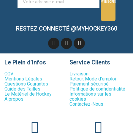
M'INSCRIS
!
RESTEZ CONNECTÉ @MYHOCKEY360
Le Plein d’Infos
Service Clients
CGV
Livraison
Mentions Légales
Retour, Mode d’emploi
Questions Courantes
Paiement sécurisé
Guide des Tailles
Politique de confidentialité
Le Matériel de Hockey
Informations sur les
A propos
cookies
Contactez-Nous