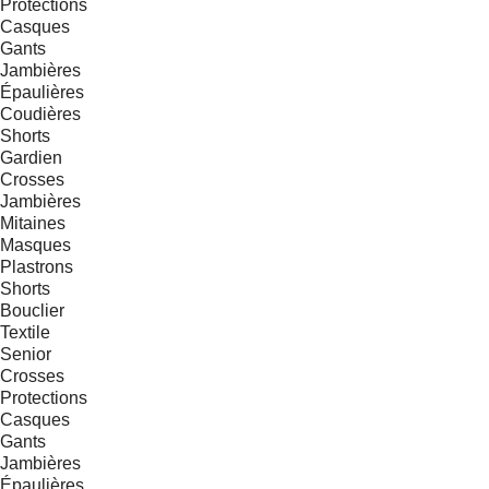
Protections
Casques
Gants
Jambières
Épaulières
Coudières
Shorts
Gardien
Crosses
Jambières
Mitaines
Masques
Plastrons
Shorts
Bouclier
Textile
Senior
Crosses
Protections
Casques
Gants
Jambières
Épaulières